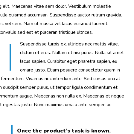
g elit. Maecenas vitae sem dolor. Vestibulum molestie
 nulla euismod accumsan. Suspendisse auctor rutrum gravida.
nec vel sem. Nam ut massa vel lacus euismod laoreet.
vallis sed est et placeran tristique ultrices.
Suspendisse turpis ex, ultricies nec mattis vitae,
dictum et eros. Nullam et nisi purus. Nulla sit amet
lacus sapien. Curabitur eget pharetra sapien, eu
ornare justo. Etiam posuere consectetur quam in
s fermentum. Vivamus nec interdum ante. Sed cursus orci at
m suscipit semper purus, ut tempor ligula condimentum et.
t fermentum augue. Maecenas non nulla ex. Maecenas et neque
et egestas justo. Nunc maximus urna a ante semper, ac
Once the product’s task is known,