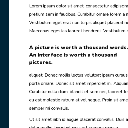
Lorem ipsum dolor sit amet, consectetur adipiscin
pretium sem in faucibus. Curabitur ornare lorem a
Vestibulum eget erat non turpis aliquet placerat 
Maecenas egestas laoreet hendrerit. Vestibulum con
A picture is worth a thousand words.
An interface is worth a thousand
pictures.
aliquet. Donec mollis lectus volutpat ipsum cursu
porta ornare. Donec sit amet imperdiet mi. Aliqua
Curabitur nulla diam, blandit et sem nec, laoree
eu est molestie rutrum at vel neque. Proin sit am
semper mi convallis.
Ut sit amet nibh id augue placerat convallis. Duis a
dolor mollis, tincidunt nisi sed, semper massa.