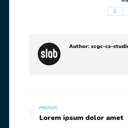
Sha
Share
on
Face
Author:
scgc-cs-studi
Post
PREVIOUS
navigation
Lorem ipsum dolor amet
Previous
post: