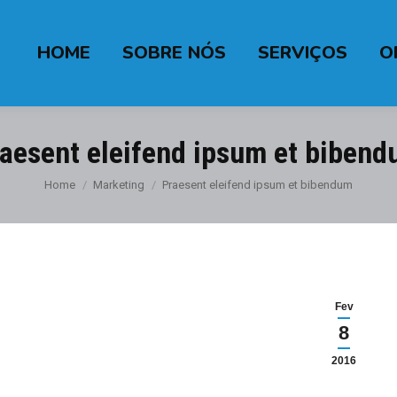
HOME
SOBRE NÓS
SERVIÇOS
O
aesent eleifend ipsum et biben
You are here:
Home
Marketing
Praesent eleifend ipsum et bibendum
Fev
8
2016