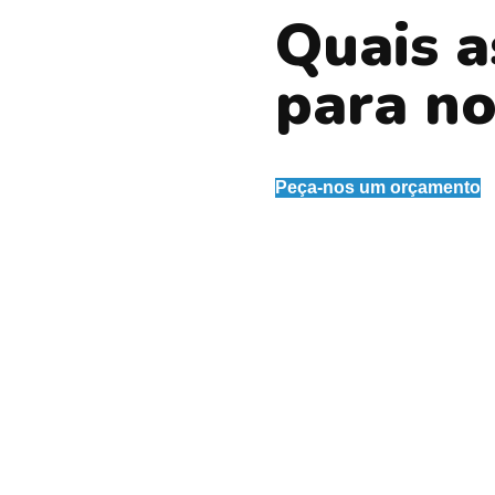
Quais a
para no
ços prestados.
Peça-nos um orçamento
egular
email para os condóminos.
ões relacionadas com o