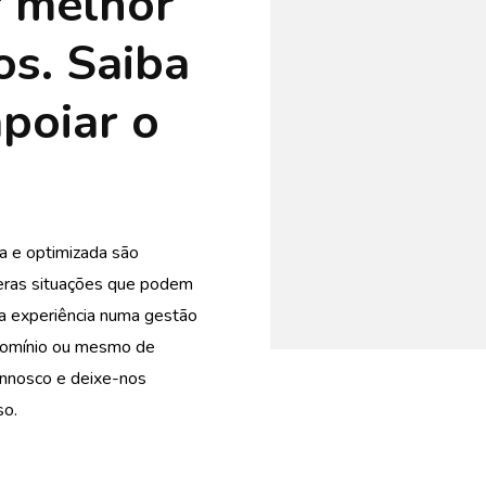
r melhor
os. Saiba
poiar o
a e optimizada são
meras situações que podem
a experiência numa gestão
domínio ou mesmo de
nnosco e deixe-nos
so.