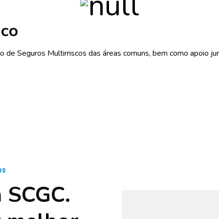
ico
ão de Seguros Multirriscos das áreas comuns, bem como apoio jur
os
à SCGC.