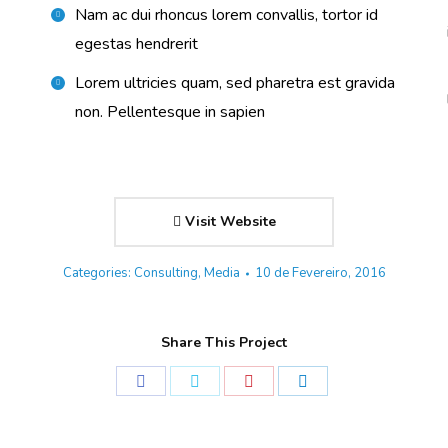
Nam ac dui rhoncus lorem convallis, tortor id
egestas hendrerit
Lorem ultricies quam, sed pharetra est gravida
non. Pellentesque in sapien
Visit Website
Categories:
Consulting
,
Media
10 de Fevereiro, 2016
Share This Project
Share
Share
Share
Share
on
on
on
on
Facebook
Twitter
Pinterest
LinkedIn