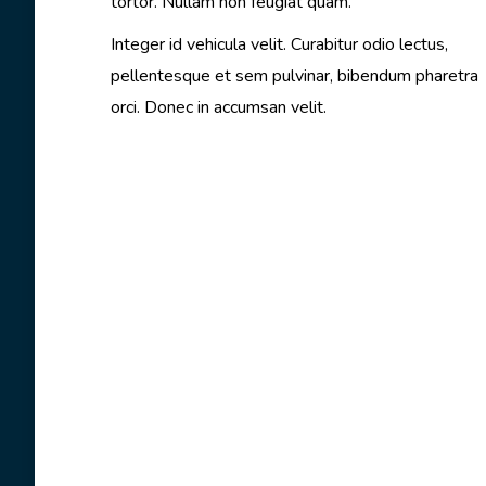
tortor. Nullam non feugiat quam.
Integer id vehicula velit. Curabitur odio lectus,
pellentesque et sem pulvinar, bibendum pharetra
orci. Donec in accumsan velit.