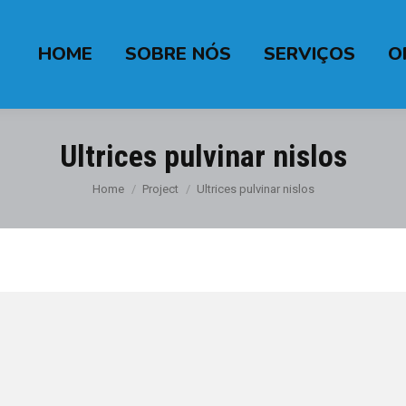
HOME
SOBRE NÓS
SERVIÇOS
O
Ultrices pulvinar nislos
You are here:
Home
Project
Ultrices pulvinar nislos