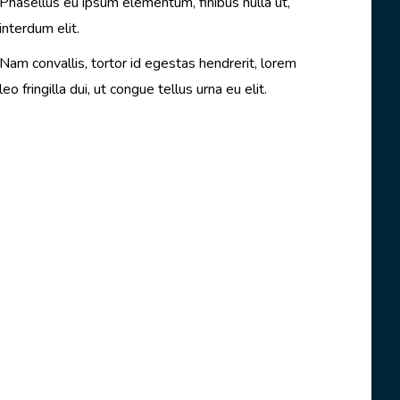
Phasellus eu ipsum elementum, finibus nulla ut,
interdum elit.
Nam convallis, tortor id egestas hendrerit, lorem
leo fringilla dui, ut congue tellus urna eu elit.