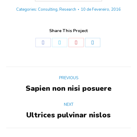
Categories:
Consulting
,
Research
10 de Fevereiro, 2016
Share This Project
Share
Share
Share
Share
on
on
on
on
Facebook
Twitter
Pinterest
LinkedIn
Project
PREVIOUS
navigation
Sapien non nisi posuere
Previous
project:
NEXT
Ultrices pulvinar nislos
Next
project: